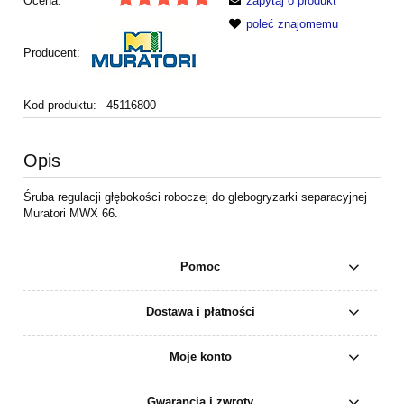
Ocena:
zapytaj o produkt
poleć znajomemu
Producent:
Kod produktu:
45116800
Opis
Śruba regulacji głębokości roboczej do glebogryzarki separacyjnej
Muratori MWX 66.
Pomoc
Dostawa i płatności
Moje konto
Gwarancja i zwroty