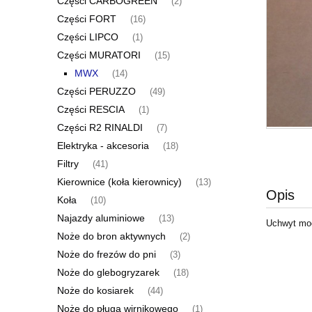
Części CARBOGREEN
(2)
Części FORT
(16)
Części LIPCO
(1)
Części MURATORI
(15)
MWX
(14)
Części PERUZZO
(49)
Części RESCIA
(1)
Części R2 RINALDI
(7)
Elektryka - akcesoria
(18)
Filtry
(41)
Kierownice (koła kierownicy)
(13)
Opis
Koła
(10)
Najazdy aluminiowe
(13)
Uchwyt moc
Noże do bron aktywnych
(2)
Noże do frezów do pni
(3)
Noże do glebogryzarek
(18)
Noże do kosiarek
(44)
Noże do pługa wirnikowego
(1)