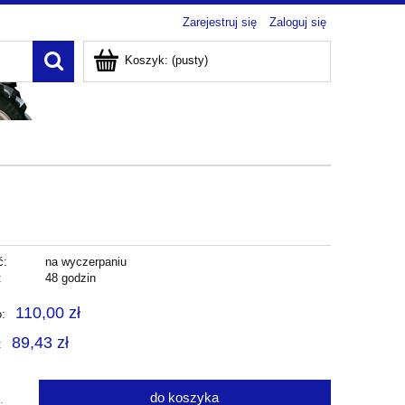
Zarejestruj się
Zaloguj się
Koszyk:
(pusty)
ć:
na wyczerpaniu
:
48 godzin
110,00 zł
o:
89,43 zł
:
do koszyka
.