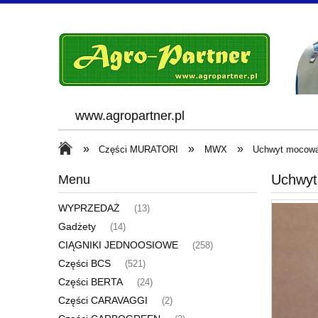
www.agropartner.pl
»
»
»
Części MURATORI
MWX
Uchwyt mocowa
Uchwyt
Menu
WYPRZEDAŻ
(13)
Gadżety
(14)
CIĄGNIKI JEDNOOSIOWE
(258)
Części BCS
(521)
Części BERTA
(24)
Części CARAVAGGI
(2)