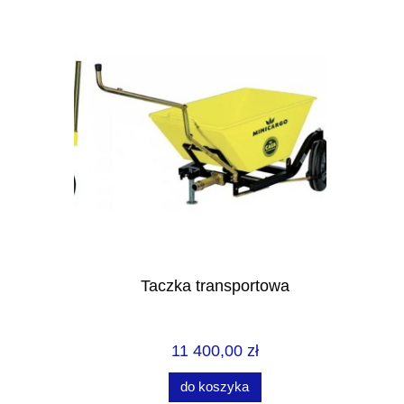
rtowa
Taczka transportowa
We
11 400,00 zł
do koszyka