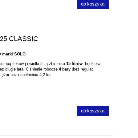
do koszyka
425 CLASSIC
y marki SOLO.
mpą tłokową i wielkością zbiornika
15 litrów
, będziesz
z długie lata. Ciśnienie robocze
4 bary
(bez regulacji
ciężar bez napełnienia 4,2 kg.
do koszyka