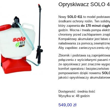
Opryskiwacz SOLO 4
Nowy
SOLO 411
to model podstawo
środkami ochrony roślin. Ten solidn
który zapewnia
do 170 minut ciągł
godzin. Mocna i trwała pompa elek
chroniony przed zachlapaniem znajdu
Kompaktowy akumulator jest łatwo d
naładowania za pomocą zewnętrznej
Aby zapobiec zanieczyszczeniu sty
Zbiornik i podstawa są zaprojektow
połączeniu z wyściełanymi pasami n
że opryskiwacz jest znacznie wygo
komfort operatora i bezpieczeństwo
pompowaniem dzięki nowemu
SOLO
jakości opryskiwaczy akumulatorow
Dostępność:
średnia ilość
Wysyłka w:
48 godzin
549,00 zł