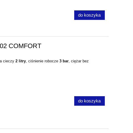
do koszyka
 402 COMFORT
ka cieczy
2 litry
, ciśnienie robocze
3 bar
, ciężar bez
do koszyka