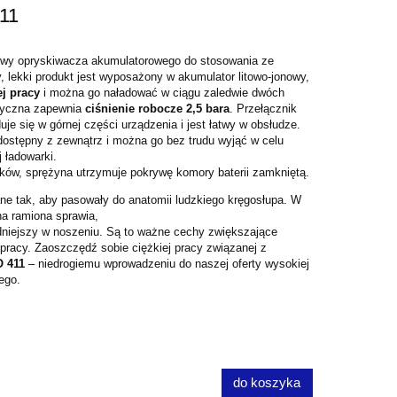
11
wy opryskiwacza akumulatorowego do stosowania ze
y, lekki produkt jest wyposażony w akumulator
litowo-jonowy,
ej pracy
i można go naładować w ciągu zaledwie dwóch
tryczna zapewnia
ciśnienie robocze 2,5 bara
. Przełącznik
je się w górnej części urządzenia i jest łatwy w obsłudze.
ostępny z zewnątrz i można go bez trudu wyjąć w celu
 ładowarki.
ków, sprężyna utrzymuje pokrywę komory baterii zamkniętą.
ane tak, aby pasowały do anatomii ludzkiego kręgosłupa. W
a ramiona sprawia,
dniejszy w noszeniu. Są to ważne cechy zwiększające
 pracy. Zaoszczędź sobie ciężkiej pracy związanej z
 411
– niedrogiemu wprowadzeniu do naszej oferty wysokiej
ego.
do koszyka