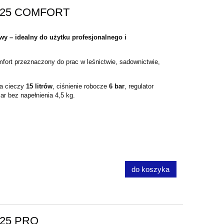
 425 COMFORT
y – idealny do użytku profesjonalnego i
ort przeznaczony do prac w leśnictwie, sadownictwie,
ka cieczy
15 litrów
, ciśnienie robocze
6 bar
, regulator
ar bez napełnienia 4,5 kg.
do koszyka
425 PRO