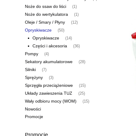
Noże do ssaw do liści
(1)
Noże do wertykulatora
(1)
Oleje / Smary / Płyny
(12)
Opryskiwacze
(50)
Opryskiwacze
(14)
Części i akcesoria
(36)
Pompy
(4)
Sekatory akumulatorowe
(28)
Silniki
(7)
Sprężyny
(3)
Sprzęgła przeciążeniowe
(15)
Układy zawieszenia TUZ
(25)
Wały odbioru mocy (WOM)
(15)
Nowości
Promocje
Promocje