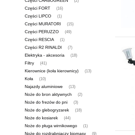
Części CARBOGREEN
(2)
Części FORT
(16)
Części LIPCO
(1)
Części MURATORI
(15)
Części PERUZZO
(49)
Części RESCIA
(1)
Części R2 RINALDI
(7)
Elektryka - akcesoria
(18)
Filtry
(41)
Kierownice (koła kierownicy)
(13)
Koła
(10)
Najazdy aluminiowe
(13)
Noże do bron aktywnych
(2)
Noże do frezów do pni
(3)
Noże do glebogryzarek
(18)
Noże do kosiarek
(44)
Noże do pługa wirnikowego
(1)
Noże do rozdrabniaczy biomasy
(9)