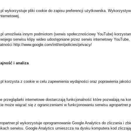
.pl wykorzystuje pliki cookie do zapisu preferencji użytkownika. Wykorzysty
internetowej.
r.pl umożliwia innym podmiotom (serwis społecznościowy YouTube) korzystani
wojego serwisu klipy wideo udostępniane przez serwis internetowy YouTube, 
atności
http://www.google.com/intl/en/policies/privacy/
ajność i analiza
.pl korzysta z cookie w celu zapewnienia wydajności oraz poprawienia jakośc
przeglądarki internetowe dostarczają funkcjonalność które pozwalają na kon
ie może wiązać się z ograniczeniami w funkcjonowaniu serwisu agropartner.p
ropartner.pl wykorzystuje oprogramowanie Google Analytics do zliczania
i zb
ikach serwisu. Google Analytics umieszcza na dysku komputera kod zliczający