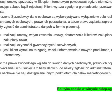
izacji umowy sprzedaży w Sklepie Internetowym powodować będzie niemożno
nując zakupu bądź rejestracji Klient wyraża zgodę na gromadzenie, przetw
nta.
erzone Sprzedawcy dane osobowe są wykorzystywane wyłącznie w celu realiz
ch danych osobowych, prawo ich poprawiania, a także prawo żądania zaprzest
ży zgłosić do administratora danych w formie pisemnej.
realizacji umowy, w tym zawarcia umowy, dostarczenia Klientowi zakupion
zakupiony towar,
realizacji czynności gwarancyjnych i serwisowych,
jeśli klient wyrazi na to zgodę, w celu informowania o nowych produktach
Internetowy.
nt ma prawo swobodnego wglądu do swoich danych osobowych, prawo ich popr
twarzania i ich usunięcia z bazy danych, co należy zgłosić do administrator
 osobowe nie są udostępniane innym podmiotom dla celów marketingowych.
Polityka cookie w witrynie sklep.ag