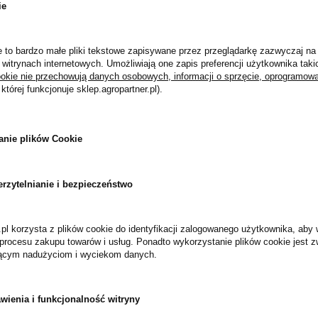
ie
ie to bardzo małe pliki tekstowe zapisywane przez przeglądarkę zazwyczaj 
witrynach internetowych. Umożliwiają one zapis preferencji użytkownika takic
ookie nie przechowują danych osobowych, informacji o sprzęcie, oprogramow
której funkcjonuje sklep.agropartner.pl).
anie plików Cookie
rzytelnianie
i bezpieczeństwo
.pl korzysta z plików cookie do identyfikacji zalogowanego użytkownika, aby
procesu zakupu towarów i usług. Ponadto wykorzystanie plików cookie jest 
jącym nadużyciom
i wyciekom danych.
wienia i funkcjonalność witryny