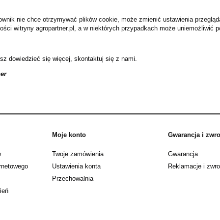
kownik nie chce otrzymywać plików cookie, może zmienić ustawienia przegląd
ności witryny agropartner.pl, a w niektórych przypadkach może uniemożliwić 
sz dowiedzieć się więcej, skontaktuj się z nami
.
er
Moje konto
Gwarancja i zwro
w
Twoje zamówienia
Gwarancja
ernetowego
Ustawienia konta
Reklamacje i zwro
Przechowalnia
ień