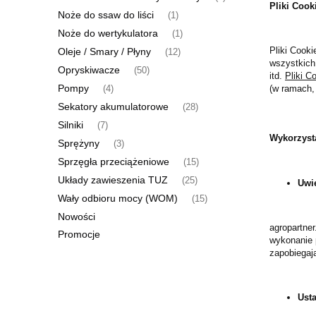
Pliki Cook
Noże do ssaw do liści
(1)
Noże do wertykulatora
(1)
Pliki Cook
Oleje / Smary / Płyny
(12)
wszystkich 
Opryskiwacze
(50)
itd.
Pliki C
Pompy
(w ramach, 
(4)
Sekatory akumulatorowe
(28)
Silniki
(7)
Wykorzyst
Sprężyny
(3)
Sprzęgła przeciążeniowe
(15)
Układy zawieszenia TUZ
(25)
Uwie
Wały odbioru mocy (WOM)
(15)
Nowości
agropartner
Promocje
wykonanie 
zapobiega
Usta