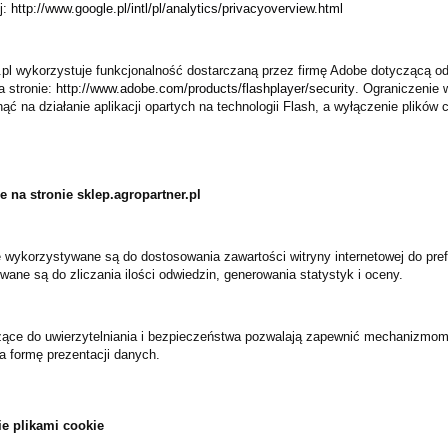
j:
http://www.google.pl/intl/pl/analytics/privacyoverview.html
r.pl wykorzystuje funkcjonalność dostarczaną przez firmę Adobe dotyczącą od
a stronie:
http://www.adobe.com/products/flashplayer/security
. Ograniczenie 
ć na działanie aplikacji opartych na technologii Flash, a wyłączenie plików
ie na stronie sklep.agropartner.pl
e wykorzystywane są do dostosowania zawartości witryny internetowej do pref
ane są do zliczania ilości odwiedzin, generowania statystyk i oceny.
żące do uwierzytelniania i bezpieczeństwa pozwalają zapewnić mechanizmom
a formę prezentacji danych.
e plikami cookie