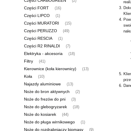
Części CARBOGREEN
(2)
real
Doko
Części FORT
(16)
Klie
Części LIPCO
(1)
Powi
Części MURATORI
(15)
swoi
Części PERUZZO
nale
(49)
Części RESCIA
(1)
Części R2 RINALDI
(7)
Elektryka - akcesoria
(18)
Filtry
(41)
Kierownice (koła kierownicy)
(13)
Klie
Koła
(10)
prze
Najazdy aluminiowe
(13)
Dane
Noże do bron aktywnych
(2)
Noże do frezów do pni
(3)
Noże do glebogryzarek
(18)
Noże do kosiarek
(44)
Noże do pługa wirnikowego
(1)
Noże do rozdrabniaczy biomasy
(9)