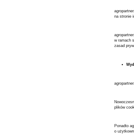
agropartner
na stronie 
agropartne
w ramach s
zasad pryw
Wyd
agropartner
Nowoczesne 
plików cook
Ponadto ag
o użytkown