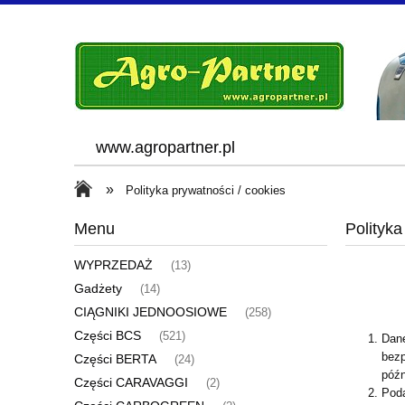
www.agropartner.pl
»
Polityka prywatności / cookies
Menu
Polityka
WYPRZEDAŻ
(13)
Gadżety
(14)
CIĄGNIKI JEDNOOSIOWE
(258)
Części BCS
(521)
Dane
bezp
Części BERTA
(24)
późn
Części CARAVAGGI
(2)
Poda