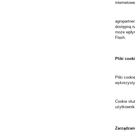
internetowe
agropartne
dostępną n
może wpłyną
Flash.
Pliki cook
Pliki cooki
wykorzystyw
Cookie słu
użytkownik
Zarządzani