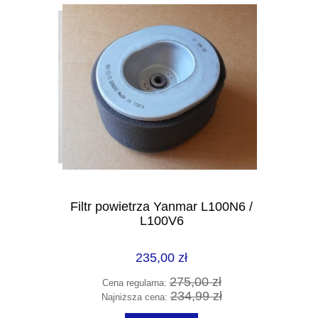
ika
Filtr powietrza Yanmar L100N6 /
L100V6
235,00 zł
 zł
275,00 zł
Cena regularna:
 zł
234,99 zł
Najniższa cena: