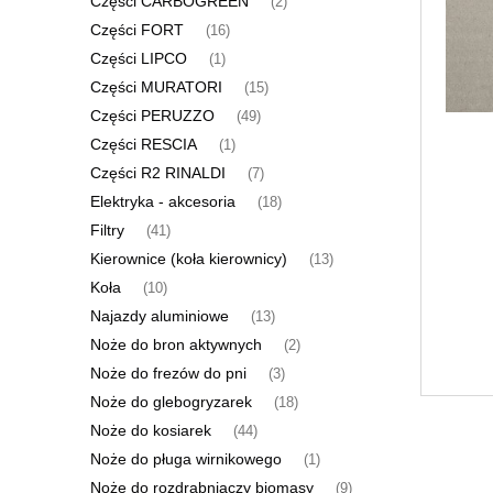
Części CARBOGREEN
(2)
Części FORT
(16)
Części LIPCO
(1)
Części MURATORI
(15)
Części PERUZZO
(49)
Części RESCIA
(1)
Części R2 RINALDI
(7)
Elektryka - akcesoria
(18)
Filtry
(41)
Kierownice (koła kierownicy)
(13)
Koła
(10)
Najazdy aluminiowe
(13)
Noże do bron aktywnych
(2)
Noże do frezów do pni
(3)
Noże do glebogryzarek
(18)
Noże do kosiarek
(44)
Noże do pługa wirnikowego
(1)
Noże do rozdrabniaczy biomasy
(9)