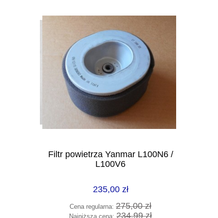
ika
Filtr powietrza Yanmar L100N6 /
L100V6
235,00 zł
 zł
275,00 zł
Cena regularna:
 zł
234,99 zł
Najniższa cena: