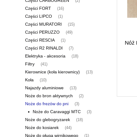
Części CARBOGREEN
(2)
Części FORT
(16)
Części LIPCO
(1)
Części MURATORI
(15)
Części PERUZZO
(49)
Części RESCIA
(1)
Nóż 
Części R2 RINALDI
(7)
Elektryka - akcesoria
(18)
Filtry
(41)
Kierownice (koła kierownicy)
(13)
Koła
(10)
Najazdy aluminiowe
(13)
Noże do bron aktywnych
(2)
Noże do frezów do pni
(3)
Noże do Caravaggi MTC
(3)
Noże do glebogryzarek
(18)
Noże do kosiarek
(44)
Noże do pługa wirnikowego
(1)