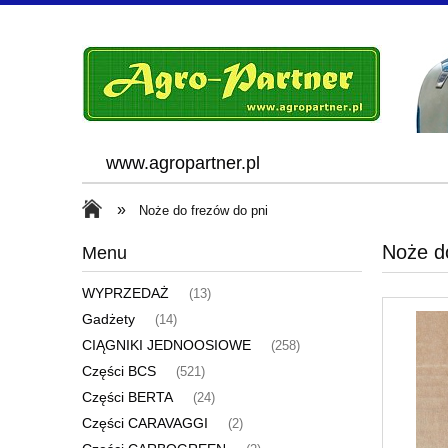
www.agropartner.pl
»
Noże do frezów do pni
Noże d
Menu
WYPRZEDAŻ
(13)
Gadżety
(14)
CIĄGNIKI JEDNOOSIOWE
(258)
Części BCS
(521)
Części BERTA
(24)
Części CARAVAGGI
(2)