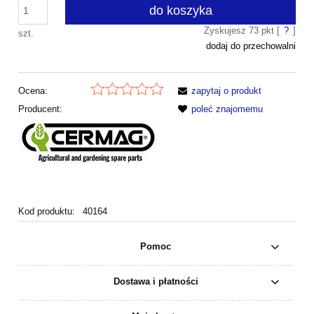
do koszyka
Zyskujesz
73
pkt [
?
]
szt.
dodaj do przechowalni
Ocena:
zapytaj o produkt
Producent:
poleć znajomemu
Kod produktu:
40164
Pomoc
Dostawa i płatności