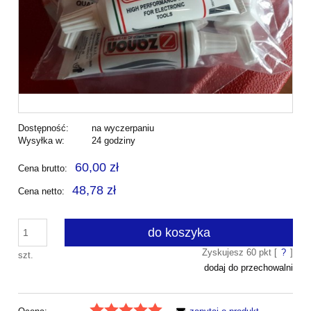
Dostępność:
na wyczerpaniu
Wysyłka w:
24 godziny
60,00 zł
Cena brutto:
48,78 zł
Cena netto:
do koszyka
Zyskujesz
60
pkt [
?
]
szt.
dodaj do przechowalni