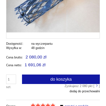
Dostępność:
na wyczerpaniu
Wysyłka w:
48 godzin
2 080,00 zł
Cena brutto:
1 691,06 zł
Cena netto:
do koszyka
Zyskujesz
2 080
pkt [
?
]
szt.
dodaj do przechowalni