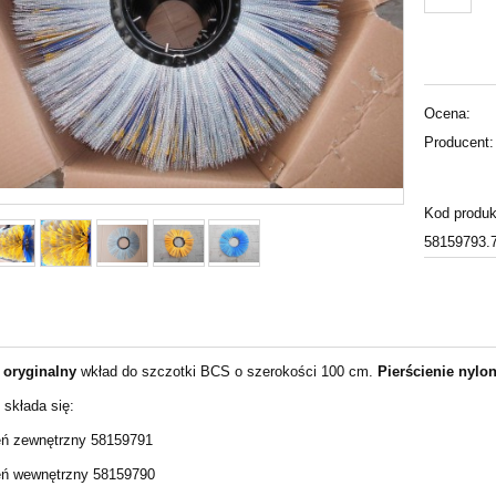
Ocena:
Producent:
Kod produk
58159793.
,
oryginalny
wkład do szczotki BCS o szerokości 100 cm.
Pierścienie nylo
 składa się:
ień zewnętrzny 58159791
ień wewnętrzny 58159790