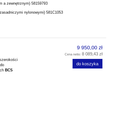
nym a zewnętrznym) 58159793
i zasadniczymi nylonowymi) 581C1053
9 950,00 zł
8 089,43 zł
Cena netto:
szerokości
do koszyka
 do
ych
BCS