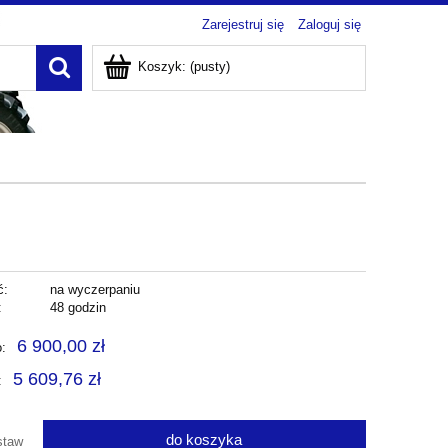
Zarejestruj się
Zaloguj się
Koszyk:
(pusty)
ć:
na wyczerpaniu
:
48 godzin
6 900,00 zł
o:
5 609,76 zł
:
do koszyka
staw