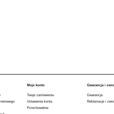
rtykulator 65 cm
BCS 706 PowerSafe (benzyno
5,9 KM)
9 150,00 zł
9 500,00 zł
do koszyka
do koszyka
Moje konto
Gwarancja i zwro
w
Twoje zamówienia
Gwarancja
ernetowego
Ustawienia konta
Reklamacje i zwro
Przechowalnia