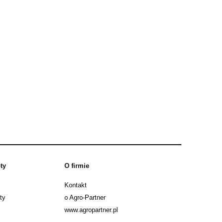
wy:
Rozścielacz folii
Rozściel
7 600,00 zł
4 750
do koszyka
do ko
ty
O firmie
Kontakt
ty
o Agro-Partner
www.agropartner.pl