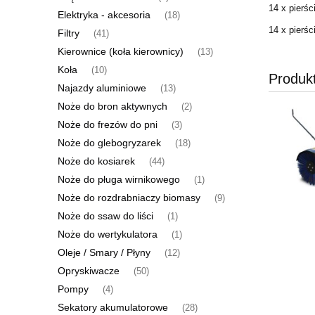
14 x pierś
Elektryka - akcesoria
(18)
14 x pierś
Filtry
(41)
Kierownice (koła kierownicy)
(13)
Koła
(10)
Produk
Najazdy aluminiowe
(13)
Noże do bron aktywnych
(2)
Noże do frezów do pni
(3)
Noże do glebogryzarek
(18)
Noże do kosiarek
(44)
Noże do pługa wirnikowego
(1)
Noże do rozdrabniaczy biomasy
(9)
Noże do ssaw do liści
(1)
Noże do wertykulatora
(1)
Oleje / Smary / Płyny
(12)
Opryskiwacze
(50)
Pompy
(4)
Sekatory akumulatorowe
(28)