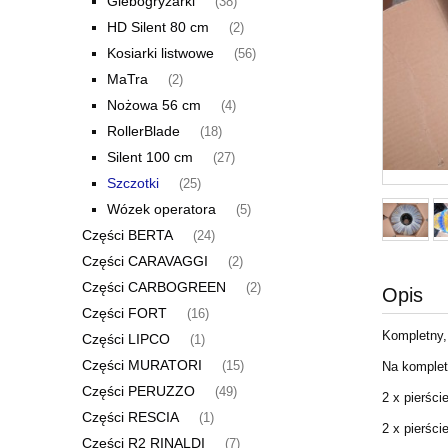
Glebogryzarki
(38)
HD Silent 80 cm
(2)
Kosiarki listwowe
(56)
MaTra
(2)
Nożowa 56 cm
(4)
RollerBlade
(18)
Silent 100 cm
(27)
Szczotki
(25)
Wózek operatora
(5)
Części BERTA
(24)
Części CARAVAGGI
(2)
Części CARBOGREEN
(2)
Opis
Części FORT
(16)
Kompletny
Części LIPCO
(1)
Części MURATORI
Na komplet
(15)
Części PERUZZO
(49)
2 x pierśc
Części RESCIA
(1)
2 x pierśc
Części R2 RINALDI
(7)