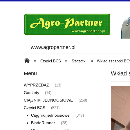
www.agropartner.pl
»
»
»
Części BCS
Szczotki
Wkład szczotki BCS
Wkład 
Menu
WYPRZEDAŻ
(13)
Gadżety
(14)
CIĄGNIKI JEDNOOSIOWE
(258)
Części BCS
(521)
Ciągniki jednoosiowe
(347)
BladeRunner
(28)