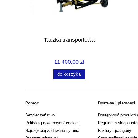
rtowa
Taczka transportowa
We
11 400,00 zł
do koszyka
Pomoc
Dostawa i płatności
Bezpieczeństwo
Dostępność produktó
Polityka prywatności / cookies
Regulamin sklepu int
Najczęściej zadawane pytania
Faktury i paragony