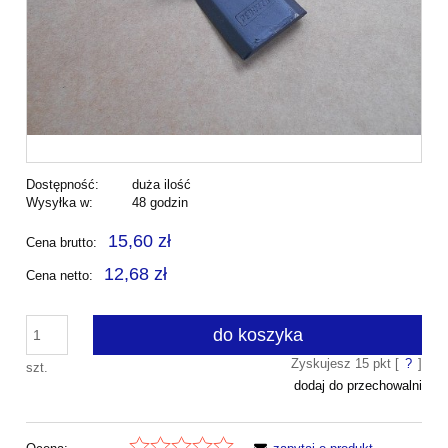
Dostępność:
duża ilość
Wysyłka w:
48 godzin
15,60 zł
Cena brutto:
12,68 zł
Cena netto:
do koszyka
Zyskujesz
15
pkt [
?
]
szt.
dodaj do przechowalni